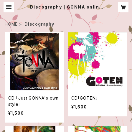
Discography | GONNA online
shop
HOME
Discography
CD 「Just GONNA's own
CD「GOTEN」
style」
¥1,500
¥1,500