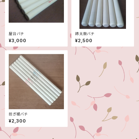
屋台バチ
締太鼓バチ
¥3,000
¥2,500
担ぎ桶バチ
¥2,300