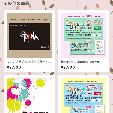
その他の商品
ファンクラブメンバーズカード
Rhythmic Jamboree vol.3
（年会費）
チケット【2階指定席/高校生以
¥2,500
¥2,500
下・障がい者】